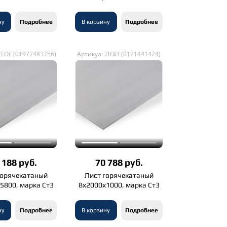
ну
Подробнее
В корзину
Подробнее
5EOF (01977483756)
Артикул: 7R3H (0121441424)
 188 руб.
70 788 руб.
горячекатаный
Лист горячекатаный
5800, марка Ст3
8х2000х1000, марка Ст3
ну
Подробнее
В корзину
Подробнее