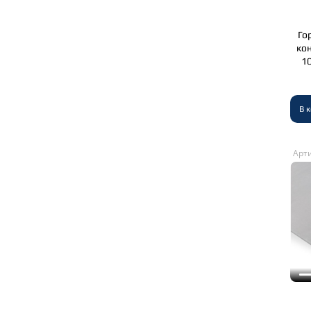
Го
ко
1
В 
Арти