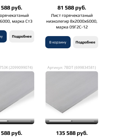
 588 руб.
81 588 руб.
горячекатаный
Лист горячекатаный
6000, марка Ст3
низколегир 8х2000х6000,
марка 09Г2С-12
ну
Подробнее
В корзину
Подробнее
 753K (2099099074)
Артикул: 7BDT (699834581)
 588 руб.
135 588 руб.