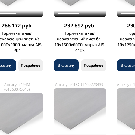
266 172 руб.
232 692 руб.
230
Горячекатаный
Горячекатаный
Гор
ржавеющий лист н/с
нержавеющий лист б/н
нержав
000х2000, марка AISI
10х1500х6000, марка AISI
10х1250х
201
410S
корзину
Подробнее
В корзину
Подробнее
В корзи
Артикул: 494M
Артикул: 618C (1469223439)
Артикул: 
(01363375045)