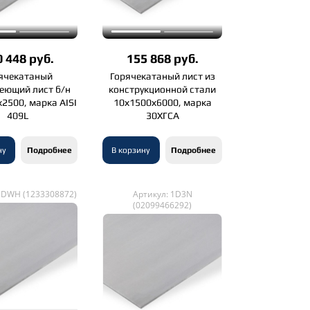
 448 руб.
155 868 руб.
ячекатаный
Горячекатаный лист из
еющий лист б/н
конструкционной стали
2500, марка AISI
10х1500х6000, марка
409L
30ХГСА
ну
Подробнее
В корзину
Подробнее
1DWH (1233308872)
Артикул: 1D3N
(02099466292)