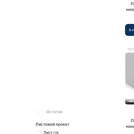
Л
низ
В 
Арт
Остаток
Л
Листовой прокат
низ
Лист г/к