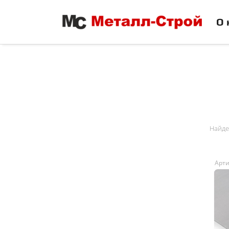
О 
Найде
Арти