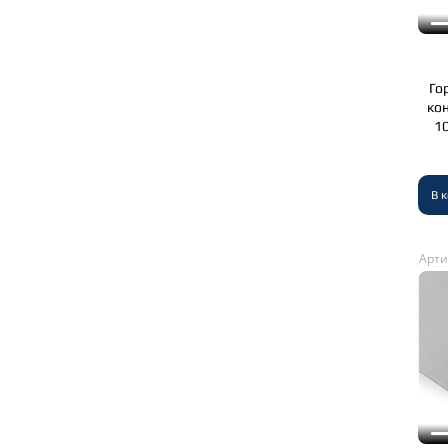
Го
ко
1
В 
Арти