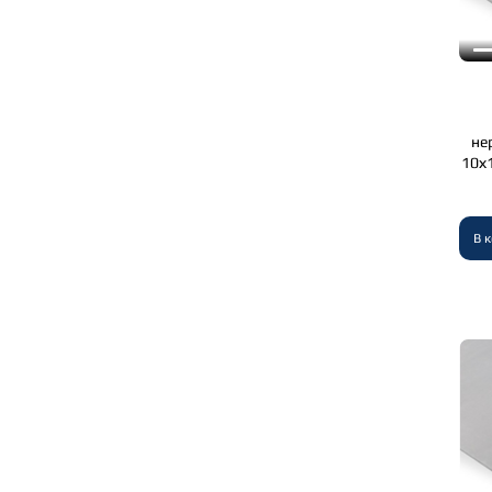
не
10х1
В 