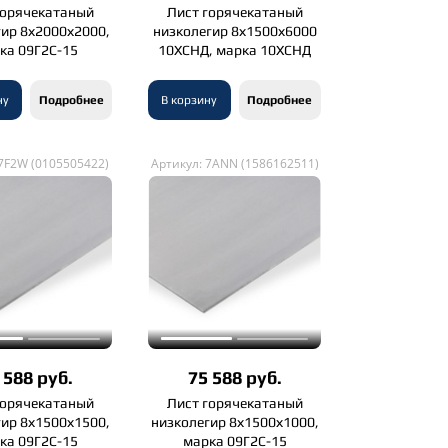
горячекатаный
Лист горячекатаный
гир 8х2000х2000,
низколегир 8х1500х6000
ка 09Г2С-15
10ХСНД, марка 10ХСНД
ну
Подробнее
В корзину
Подробнее
 7F2W (0105505422)
Артикул: 7ANN (1586162511)
 588 руб.
75 588 руб.
горячекатаный
Лист горячекатаный
гир 8х1500х1500,
низколегир 8х1500х1000,
ка 09Г2С-15
марка 09Г2С-15