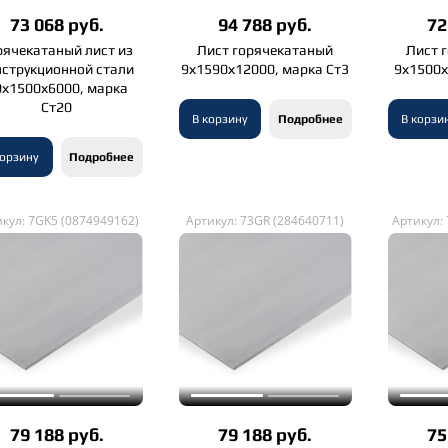
73 068 руб.
94 788 руб.
72
рячекатаный лист из
Лист горячекатаный
Лист 
нструкционной стали
9х1590х12000, марка Ст3
9х1500х
0х1500х6000, марка
Ст20
В корзину
Подробнее
В корзи
корзину
Подробнее
кул: 7GK5 (0874949162)
Артикул: 73GR (284640711)
Артикул:
79 188 руб.
79 188 руб.
75