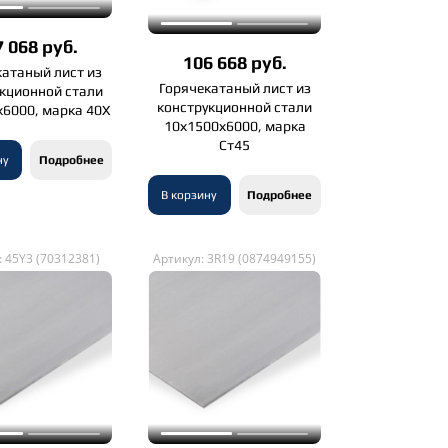
 068 руб.
106 668 руб.
катаный лист из
Горячекатаный лист из
укционной стали
конструкционной стали
х6000, марка 40Х
10х1500х6000, марка
Ст45
ну
Подробнее
В корзину
Подробнее
: 45Y3 (70312381)
Артикул: 3R19 (0874949155)