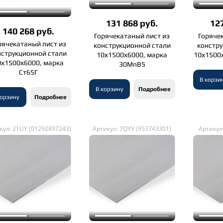
131 868 руб.
127
140 268 руб.
Горячекатаный лист из
Горяче
рячекатаный лист из
конструкционной стали
констр
нструкционной стали
10х1500х6000, марка
10х1500
0х1500х6000, марка
30MnB5
Ст65Г
В корзи
В корзину
Подробнее
корзину
Подробнее
кул: 21UY (01292897243)
Артикул: 7QYV (953743301)
Артикул