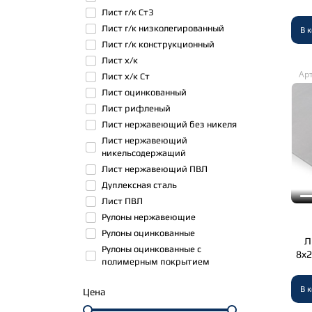
Лист г/к Ст3
Лист г/к низколегированный
В 
Лист г/к конструкционный
Лист х/к
Арт
Лист х/к Ст
Лист оцинкованный
Лист рифленый
Лист нержавеющий без никеля
Лист нержавеющий
никельсодержащий
Лист нержавеющий ПВЛ
Дуплексная сталь
Лист ПВЛ
Рулоны нержавеющие
Рулоны оцинкованные
Л
Рулоны оцинкованные с
8х2
полимерным покрытием
В 
Цена