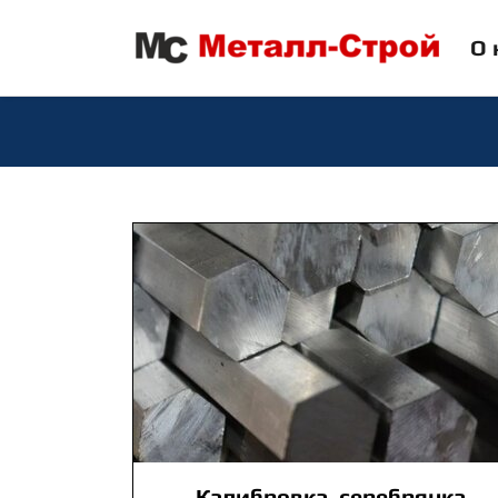
О 
Калибровка, серебрянка